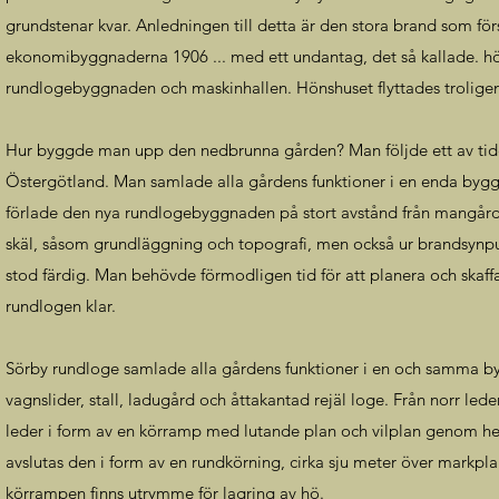
grundstenar kvar. Anledningen till detta är den stora brand som fö
ekonomibyggnaderna 1906 ... med ett undantag, det så kallade. h
rundlogebyggnaden och maskinhallen. Hönshuset flyttades troligen t
Hur byggde man upp den nedbrunna gården? Man följde ett av tide
Östergötland. Man samlade alla gårdens funktioner i en enda byggn
förlade den nya rundlogebyggnaden på stort avstånd från mangår
skäl, såsom grundläggning och topografi, men också ur brandsynpun
stod färdig. Man behövde förmodligen tid för att planera och skaffa
rundlogen klar.
Sörby rundloge samlade alla gårdens funktioner i en och samma bygg
vagnslider, stall, ladugård och åttakantad rejäl loge. Från norr lede
leder i form av en körramp med lutande plan och vilplan genom h
avslutas den i form av en rundkörning, cirka sju meter över markp
körrampen finns utrymme för lagring av hö.