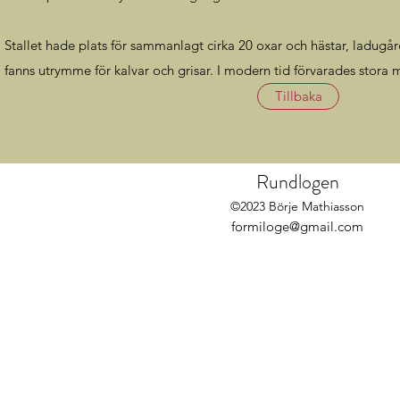
Stallet hade plats för sammanlagt cirka 20 oxar och hästar, ladugå
fanns utrymme för kalvar och grisar. I modern tid förvarades stora 
Tillbaka
Rundlogen
©2023 Börje Mathiasson
formiloge@gmail.com