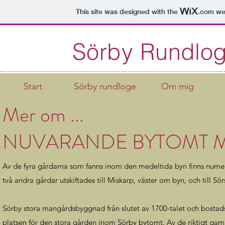
This site was designed with the
.com
web
Sörby Rundlo
Start
Sörby rundloge
Om mig
Mer om ...
NUVARANDE BYTOMT M
Av de fyra gårdarna som fanns inom den medeltida byn finns numera
två andra gårdar utskiftades till Miskarp, väster om byn, och till S
Sörby stora mangårdsbyggnad från slutet av 1700-talet och bostadsf
platsen för den stora gården inom Sörby bytomt. Av de riktigt g